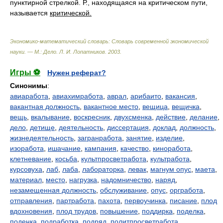
пунктирной стрелкой. Р., находящаяся на критическом пути,
называется
критической.
Экономико-математический словарь: Словарь современной экономической
науки. — М.: Дело
.
Л. И. Лопатников
.
2003
.
Игры ⚽
Нужен реферат?
Синонимы
:
авиаработа
,
авиахимработа
,
аврал
,
арибаито
,
вакансия
,
вакантная должность
,
вакантное место
,
вещица
,
вещичка
,
вещь
,
вкалывание
,
воскресник
,
двухсменка
,
действие
,
делание
,
дело
,
детище
,
деятельность
,
диссертация
,
доклад
,
должность
,
жизнедеятельность
,
загранработа
,
занятие
,
изделие
,
изоработа
,
ишачание
,
кампания
,
качество
,
киноработа
,
клетневание
,
косьба
,
культпросветработа
,
культработа
,
курсовуха
,
лаб
,
лаба
,
лабораторка
,
левак
,
магнум опус
,
маета
,
материал
,
место
,
нагрузка
,
надомничество
,
наряд
,
незамещенная должность
,
обслуживание
,
опус
,
оргработа
,
отправления
,
партработа
,
пахота
,
первоучинка
,
писание
,
плод
вдохновения
,
плод трудов
,
повышение
,
поддирка
,
поделка
,
поденка
,
подработка
,
подряд
,
политпросветработа
,