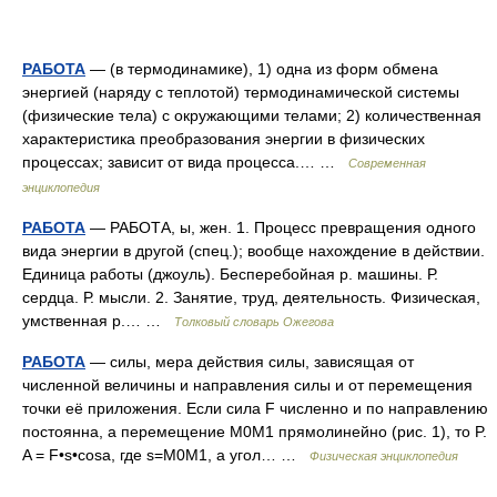
РАБОТА
— (в термодинамике), 1) одна из форм обмена
энергией (наряду с теплотой) термодинамической системы
(физические тела) с окружающими телами; 2) количественная
характеристика преобразования энергии в физических
процессах; зависит от вида процесса.… …
Современная
энциклопедия
РАБОТА
— РАБОТА, ы, жен. 1. Процесс превращения одного
вида энергии в другой (спец.); вообще нахождение в действии.
Единица работы (джоуль). Бесперебойная р. машины. Р.
сердца. Р. мысли. 2. Занятие, труд, деятельность. Физическая,
умственная р.… …
Толковый словарь Ожегова
РАБОТА
— силы, мера действия силы, зависящая от
численной величины и направления силы и от перемещения
точки её приложения. Если сила F численно и по направлению
постоянна, а перемещение М0М1 прямолинейно (рис. 1), то P.
A = F•s•cosa, где s=M0M1, a угол… …
Физическая энциклопедия