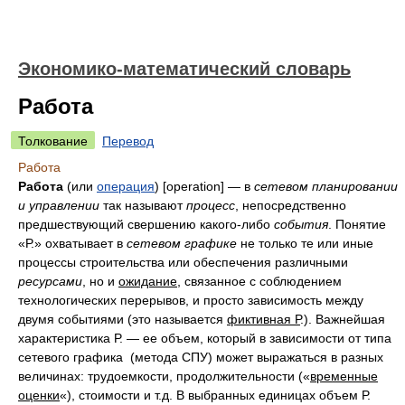
Экономико-математический словарь
Работа
Толкование
Перевод
Работа
Работа
(или
операция
) [ope­ration] — в
сетевом планировании
и управлении
так называют
процесс
, непосредственно
предшествующий свершению какого-либо
события
. Понятие
«Р.» охватывает в
сетевом графике
не только те или иные
процессы строительства или обеспечения различными
ресурсами
, но и
ожидание
, связанное с соблюдением
технологических перерывов, и просто зависимость между
двумя событиями (это называется
фиктивная Р
.). Важнейшая
характеристика Р. — ее объем, который в зависимости от типа
сетевого графика (метода СПУ) может выражаться в разных
величинах: трудоемкости, продолжительности («
временные
оценки
«), стоимости и т.д. В выбранных единицах объем Р.