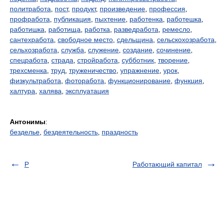
политработа
,
пост
,
продукт
,
произведение
,
профессия
,
профработа
,
публикация
,
пыхтение
,
работенка
,
работешка
,
работишка
,
работища
,
работка
,
разведработа
,
ремесло
,
сантехработа
,
свободное место
,
сдельщина
,
сельскохозработа
,
сельхозработа
,
служба
,
служение
,
создание
,
сочинение
,
спецработа
,
страда
,
стройработа
,
субботник
,
творение
,
трехсменка
,
труд
,
труженичество
,
упражнение
,
урок
,
физкультработа
,
фоторабота
,
функционирование
,
функция
,
халтура
,
халява
,
эксплуатация
Антонимы
:
безделье
,
бездеятельность
,
праздность
Р
Работающий капитал