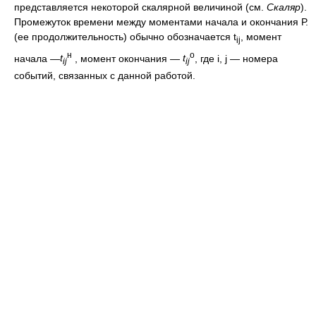
представляется некоторой скалярной величиной (см.
Скаляр
).
Промежуток времени между моментами начала и окончания Р.
(ее продолжительность) обычно обозначается t
, момент
ij
н
о
начала —
t
, момент окончания —
t
, где i, j — номера
ij
ij
событий, связанных с данной работой.